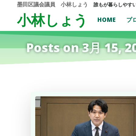
コ
墨田区議会議員 小林しょう
誰もが暮らしやす
ン
小林しょう
テ
HOME
プ
ン
ツ
へ
Posts on 3月 15, 2
ス
キ
ッ
プ