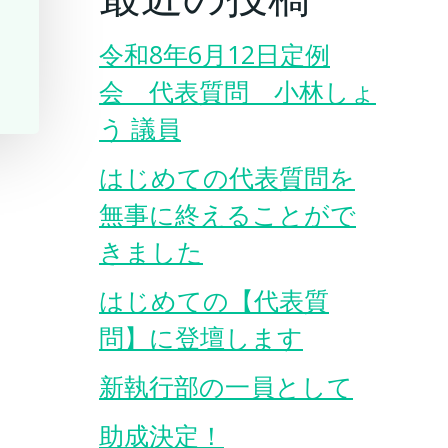
令和8年6月12日定例
会 代表質問 小林しょ
う 議員
はじめての代表質問を
無事に終えることがで
きました
はじめての【代表質
問】に登壇します
新執行部の一員として
助成決定！