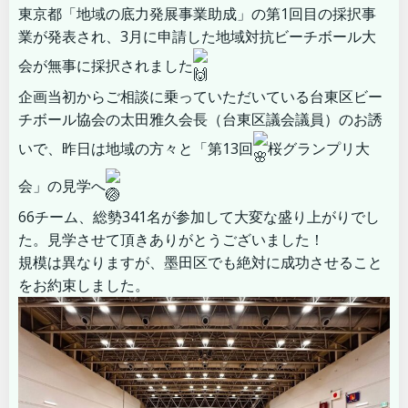
東京都「地域の底力発展事業助成」の第1回目の採択事
業が発表され、3月に申請した地域対抗ビーチボール大
会が無事に採択されました
企画当初からご相談に乗っていただいている台東区ビー
チボール協会の太田雅久会長（台東区議会議員）のお誘
いで、昨日は地域の方々と「第13回
桜グランプリ大
会」の見学へ
66チーム、総勢341名が参加して大変な盛り上がりでし
た。見学させて頂きありがとうございました！
規模は異なりますが、墨田区でも絶対に成功させること
をお約束しました。