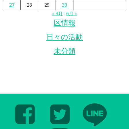
27
28
29
30
« 3月
6月 »
区情報
日々の活動
未分類