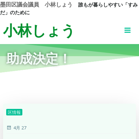
コ
墨田区議会議員 小林しょう
誰もが暮らしやすい「すみ
ン
だ」のために
テ
小林しょう
ン
ツ
へ
ス
助成決定！
キ
ッ
プ
区情報
4月 27