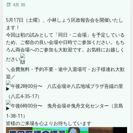
4月 30
5月17日（土曜）、小林しょう区政報告会を開催いたし
ます！
今回は初の試みとして「同日・二会場」を予定している
ため、ご都合の良い会場や日時でご参加ください。もち
ろん両会場へのご参加も大歓迎です。お気軽にお越しく
ださい
＼会費無料・予約不要・途中入退場可・お子様連れ大歓
迎／
午後2時00分〜 八広会場＠八広地域プラザ吾嬬の里
（八広4-35-17）
午後6時00分〜 曳舟会場＠曳舟文化センター（京島
1-38-11）
皆様のご来場を心よりお待ちしています