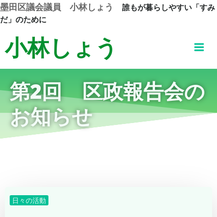
コ
墨田区議会議員 小林しょう
誰もが暮らしやすい「すみ
ン
だ」のために
テ
小林しょう
ン
ツ
へ
ス
第2回 区政報告会の
キ
ッ
お知らせ
プ
日々の活動