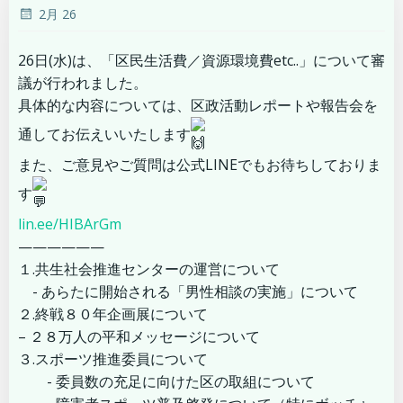
2月 26
26日(水)は、「区民生活費／資源環境費etc..」について審
議が行われました。
具体的な内容については、区政活動レポートや報告会を
通してお伝えいいたします
また、ご意見やご質問は公式LINEでもお待ちしておりま
す
lin.ee/HIBArGm
——————
１.共生社会推進センターの運営について
- あらたに開始される「男性相談の実施」について
２.終戦８０年企画展について
– ２８万人の平和メッセージについて
３.スポーツ推進委員について
- 委員数の充足に向けた区の取組について