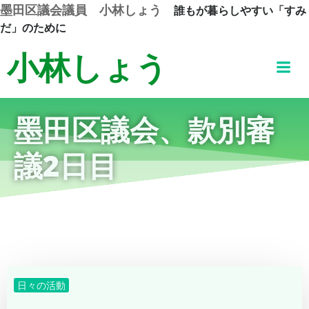
コ
墨田区議会議員 小林しょう
誰もが暮らしやすい「すみ
ン
だ」のために
テ
小林しょう
ン
ツ
へ
ス
墨田区議会、款別審
キ
ッ
議2日目
プ
日々の活動