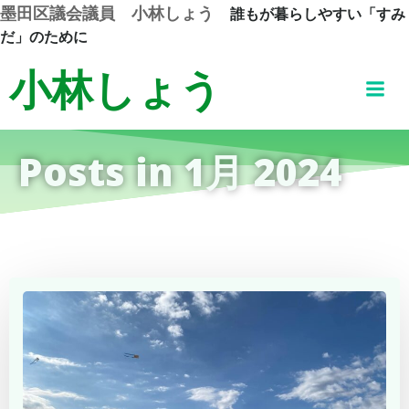
コ
墨田区議会議員 小林しょう
誰もが暮らしやすい「すみ
ン
だ」のために
テ
小林しょう
ン
ツ
へ
ス
Posts in 1月 2024
キ
ッ
プ